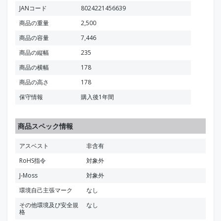
JANコード
8024221456639
商品の重量
2,500
商品の容量
7,446
商品の縦幅
235
商品の横幅
178
商品の高さ
178
保守情報
購入後1年間
商品スペック情報
アスベスト
非含有
RoHS指令
対象外
J-Moss
対象外
環境自己主張マーク
なし
その他環境及び安全規
なし
格