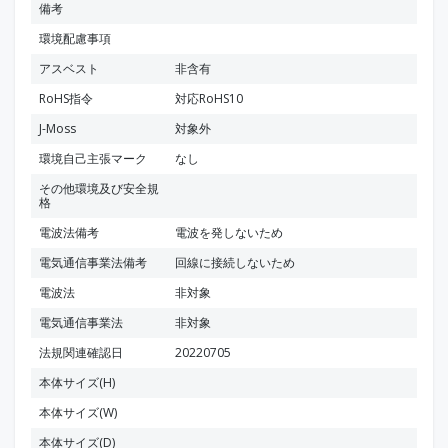
備考
環境配慮事項
アスベスト
非含有
RoHS指令
対応RoHS10
J-Moss
対象外
環境自己主張マーク
なし
その他環境及び安全規
格
電波法備考
電波を発しないため
電気通信事業法備考
回線に接続しないため
電波法
非対象
電気通信事業法
非対象
法規関連確認日
20220705
本体サイズ(H)
本体サイズ(W)
本体サイズ(D)