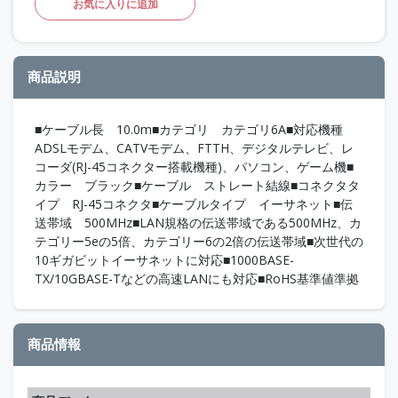
お気に入りに追加
商品説明
■ケーブル長 10.0m■カテゴリ カテゴリ6A■対応機種
ADSLモデム、CATVモデム、FTTH、デジタルテレビ、レ
コーダ(RJ-45コネクター搭載機種)、パソコン、ゲーム機■
カラー ブラック■ケーブル ストレート結線■コネクタタ
イプ RJ-45コネクタ■ケーブルタイプ イーサネット■伝
送帯域 500MHz■LAN規格の伝送帯域である500MHz、カ
テゴリー5eの5倍、カテゴリー6の2倍の伝送帯域■次世代の
10ギガビットイーサネットに対応■1000BASE-
TX/10GBASE-Tなどの高速LANにも対応■RoHS基準値準拠
商品情報