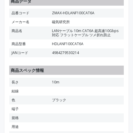
商品データ
品番コード
ZMAX-HDLANF100CAT6A
メーカー名
磁気研究所
商品名
LANケーブル 10m CAT6A 超高速10Gbps
対応 フラットケーブル ツメ折れ防止
商品型番
HDLANF100CAT6A
JANコード
4984279530214
商品スペック情報
長さ
10m
結線
色
ブラック
端子
規格
用途