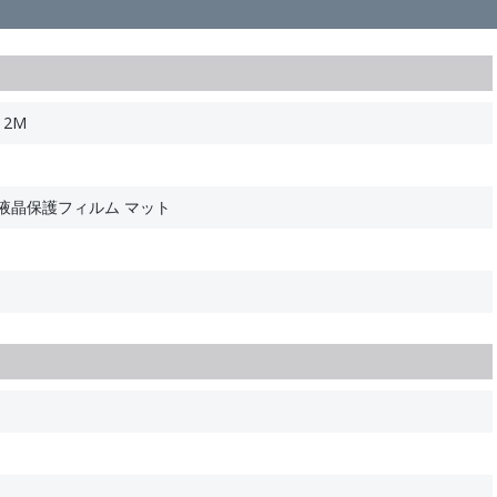
12M
i対応 液晶保護フィルム マット