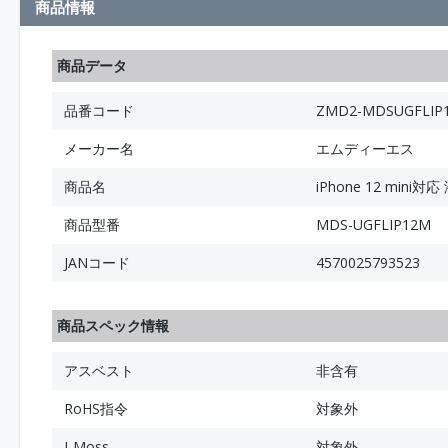
商品情報
商品データ
品番コード
ZMD2-MDSUGFLIP
メーカー名
エムディーエス
商品名
iPhone 12 min
商品型番
MDS-UGFLIP12M
JANコード
4570025793523
商品スペック情報
アスベスト
非含有
RoHS指令
対象外
J-Moss
対象外