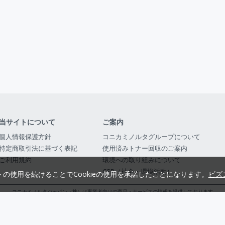
当サイトについて
ご案内
個人情報保護方針
コニカミノルタグループについて
特定商取引法に基づく表記
使用済みトナー回収のご案内
ご利用規約
環境への取り組みについて
CSR（社会・環境活動）
トの使用を続けることでCookieの使用を承諾したことになります。
ビズ
コニカミノルタジャパン（株）は事業者向けの商品・サービスの情報を提供しております
コニカミノルタジャパン株式会社／東京都公安委員会 古物商許可証番号 第3010916054482
© 2014-
2026
KONICA MINOLTA JAPAN, INC.