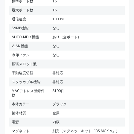
標準ポート数
16
最大ポート数
16
通信速度
1000M
SNMP機能
なし
AUTO-MDIX機能
あり（全ポート）
VLAN機能
なし
冷却ファン
なし
拡張スロット数
手動速度切替
非対応
スタッカブル機能
非対応
MACアドレス登録件
8190件
数
本体カラー
ブラック
筐体材質
金属
電源
内蔵
マグネット
別売（マグネットキット「BS-MGK-A」）