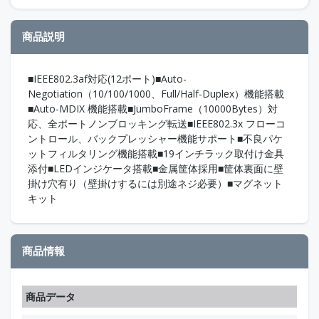
商品説明
■IEEE802.3af対応(12ポート)■Auto-
Negotiation（10/100/1000、Full/Half-Duplex）機能搭載
■Auto-MDIX 機能搭載■JumboFrame（10000Bytes）対
応、全ポートノンブロッキング転送■IEEE802.3x フローコ
ントロール、バックプレッシャー機能サポート■不良パケ
ットフィルタリング機能搭載■19インチラック取付け金具
添付■LEDインジケータ搭載■金属筐体採用■筐体裏面に壁
掛け穴有り（壁掛けするには別途ネジ必要）■マグネット
キット
商品情報
商品データ