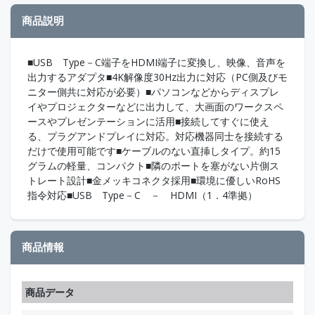
商品説明
■USB Type－C端子をHDMI端子に変換し、映像、音声を
出力するアダプタ■4K解像度30Hz出力に対応（PC側及びモ
ニター側共に対応が必要）■パソコンなどからディスプレ
イやプロジェクターなどに出力して、大画面のワークスペ
ースやプレゼンテーションに活用■接続してすぐに使え
る、プラグアンドプレイに対応。対応機器同士を接続する
だけで使用可能です■ケーブルのない直挿しタイプ。約15
グラムの軽量、コンパクト■隣のポートを塞がない片側ス
トレート設計■金メッキコネクタ採用■環境に優しいRoHS
指令対応■USB Type－C － HDMI（1．4準拠）
商品情報
商品データ