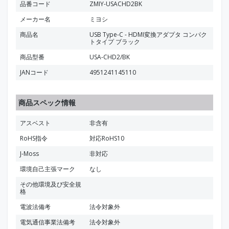
品番コード
ZMIY-USACHD2BK
メーカー名
ミヨシ
商品名
USB Type-C - HDMI変換アダプタ コンパク
トタイプ ブラック
商品型番
USA-CHD2/BK
JANコード
4951241145110
商品スペック情報
アスベスト
非含有
RoHS指令
対応RoHS10
J-Moss
非対応
環境自己主張マーク
なし
その他環境及び安全規
格
電波法備考
法令対象外
電気通信事業法備考
法令対象外