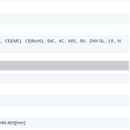
、CE(EMC)、CE(RoHS)、EAC、KC、ABS、BV、DNV GL、LR、N
86.4(H)[mm]