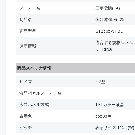
メーカー名
三菱電機(FA)
商品名
GOT本体 GT25
商品型番
GT2505-VTBD
適合する規格:UL/cUL
保守情報
K、RINA
商品スペック情報
サイズ
5.7型
液晶パネルメーカー名
液晶パネル方式
TFTカラー液晶
表示色
65536色
ピッチ
表示サイズ:115.2(W)×