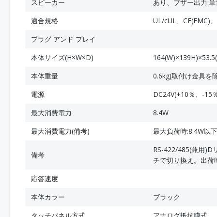
スピーカー
あり、ブザー出力:単
適合規格
UL/cUL、CE(EMC)
プラグ アンド プレイ
本体サイズ(H×W×D)
164(W)×139H)×53.5
本体重量
0.6kg(取付け金具を
電源
DC24V(+10％、-15
最大消費電力
8.4W
最大消費電力(備考)
最大負荷時:8.4W以
RS-422/485(兼
備考
チで切り換え。出荷時
応答速度
本体カラー
ブラック
タッチパネル方式
アナログ抵抗膜式