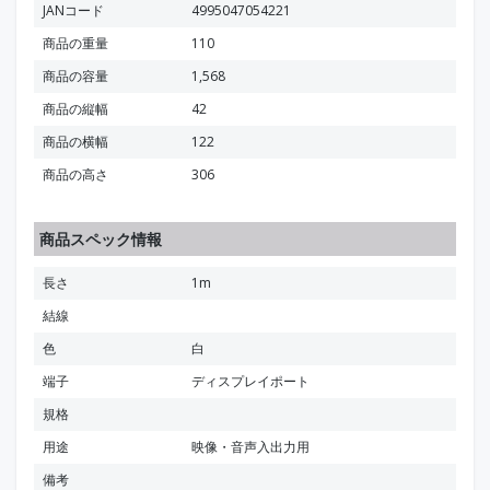
JANコード
4995047054221
商品の重量
110
商品の容量
1,568
商品の縦幅
42
商品の横幅
122
商品の高さ
306
商品スペック情報
長さ
1m
結線
色
白
端子
ディスプレイポート
規格
用途
映像・音声入出力用
備考