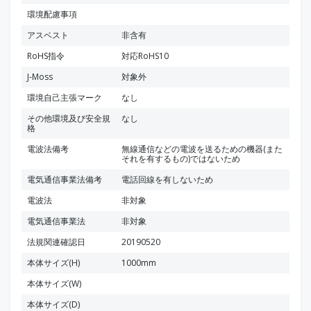
環境配慮事項
アスベスト
非含有
RoHS指令
対応RoHS10
J-Moss
対象外
環境自己主張マーク
なし
その他環境及び安全規
なし
格
電波法備考
無線通信などの電波を送るための機器(また
それを有するもの)ではないため
電気通信事業法備考
電話回線を有しないため
電波法
非対象
電気通信事業法
非対象
法規関連確認日
20190520
本体サイズ(H)
1000mm
本体サイズ(W)
本体サイズ(D)