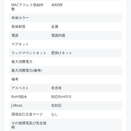
MACアドレス登録件
4000件
数
本体カラー
筐体材質
金属
電源
電源内蔵
マグネット
ラックマウントキット
壁掛けキット
最大消費電力
最大消費電力(備考)
備考
アスベスト
非含有
RoHS指令
対応RoHS10
J-Moss
非対応
環境自己主張マーク
なし
その他環境及び安全規
格