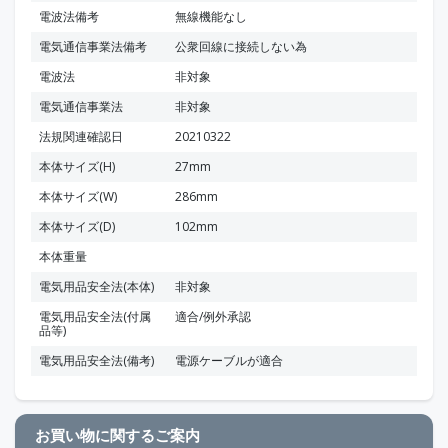
電波法備考
無線機能なし
電気通信事業法備考
公衆回線に接続しない為
電波法
非対象
電気通信事業法
非対象
法規関連確認日
20210322
本体サイズ(H)
27mm
本体サイズ(W)
286mm
本体サイズ(D)
102mm
本体重量
電気用品安全法(本体)
非対象
電気用品安全法(付属
適合/例外承認
品等)
電気用品安全法(備考)
電源ケーブルが適合
お買い物に関するご案内