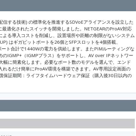
ーク上で配信する技術) の標準化を推進するSDVoEアライアンスを設立した
最適化されたスイッチを開発しました。NETGEARのProAV対応
線による導入コストを削減し、設置場所や距離の制限がないシステム
4230UP) はギガビットポートを26個とSFPスロットを4個搭載、
、24ポート合計で1440Wの電力を供給します。またPIMルーティングな
MP+（IGMPプラス）をサポートし、AV over IPネットワー
を大幅に簡素化します。必要なポート数のモデルを選んで、エンド
れるだけ簡単にProAV環境を構築できます。AV専用設定画面の
無償保証期間：ライフタイムハードウェア保証（購入後30日以内の