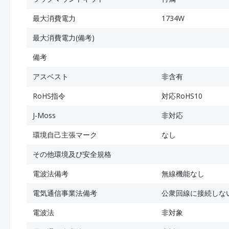
最大消費電力
1734W
最大消費電力(備考)
備考
アスベスト
非含有
RoHS指令
対応RoHS10
J-Moss
非対応
環境自己主張マーク
なし
その他環境及び安全規格
電波法備考
無線機能なし
電気通信事業法備考
公衆回線に接続しな
電波法
非対象