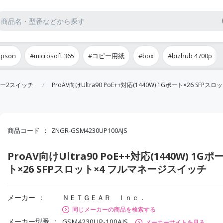
epson
#microsoft 365
#コピー用紙
#box
#bizhub 4700p
ー2スイッチ
ProAV向けUltra90 PoE++対応(1440W) 1Gポート×26 SF
商品コード
ZNGR-GSM4230UP100AJS
ProAV向けUltra90 PoE++対応(1440W) 1Gポ
ト×26 SFPスロット×4 フルマネージスイッチ
メーカー
ＮＥＴＧＥＡＲ Ｉｎｃ．
同じメーカーの商品を検索する
メーカー型番
GSM4230UP-100AJS
メーカーサイトを見る