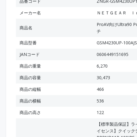
品番コード
ZNGR-GSM4230UP1
メーカー名
ＮＥＴＧＥＡＲ Ｉ
ProAV向けUltra9
商品名
チ
商品型番
GSM4230UP-100AJS
JANコード
0606449151695
商品の重量
6,270
商品の容量
30,473
商品の縦幅
466
商品の横幅
536
商品の高さ
122
【標準製品保証】ラ
イセンス】クイックデリ