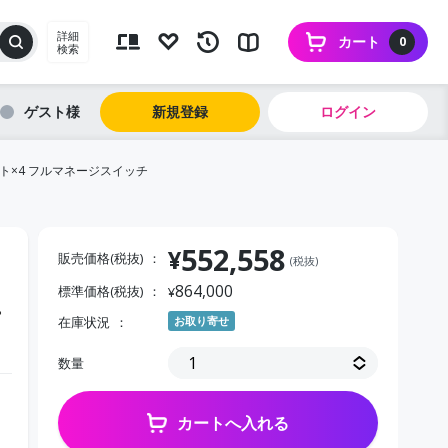
詳細
カート
0
検索
ゲスト
新規登録
ログイン
Pスロット×4 フルマネージスイッチ
552,558
¥
販売価格(税抜)
(税抜)
864,000
標準価格(税抜)
¥
ー
在庫状況
お取り寄せ
数量
カートへ入れる