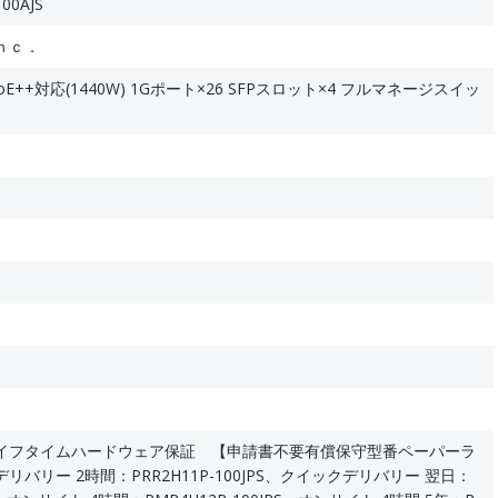
00AJS
ｎｃ．
0 PoE++対応(1440W) 1Gポート×26 SFPスロット×4 フルマネージスイッ
イフタイムハードウェア保証 【申請書不要有償保守型番ペーパーラ
バリー 2時間：PRR2H11P-100JPS、クイックデリバリー 翌日：