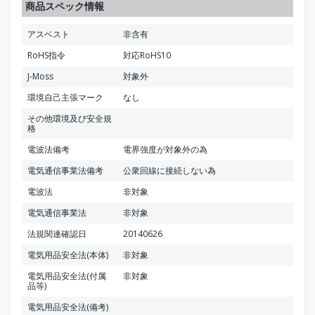
商品スペック情報
アスベスト
非含有
RoHS指令
対応RoHS10
J-Moss
対象外
環境自己主張マーク
なし
その他環境及び安全規
格
電波法備考
電界強度が対象外の為
電気通信事業法備考
公衆回線に接続しない為
電波法
非対象
電気通信事業法
非対象
法規関連確認日
20140626
電気用品安全法(本体)
非対象
電気用品安全法(付属
非対象
品等)
電気用品安全法(備考)