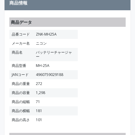
商品情報
商品データ
品番コード
ZNK-MH25A
メーカー名
ニコン
商品名
バッテリーチャージャ
ー
商品型番
MH-25A
JANコード
4960759029188
商品の重量
272
商品の容量
1,298
商品の縦幅
71
商品の横幅
181
商品の高さ
101