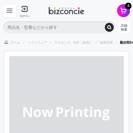
0
ログイン
詳細
検索
ホーム
ソフトウェア
ライセンス・ASP（新規）
就業管理
勤次郎E