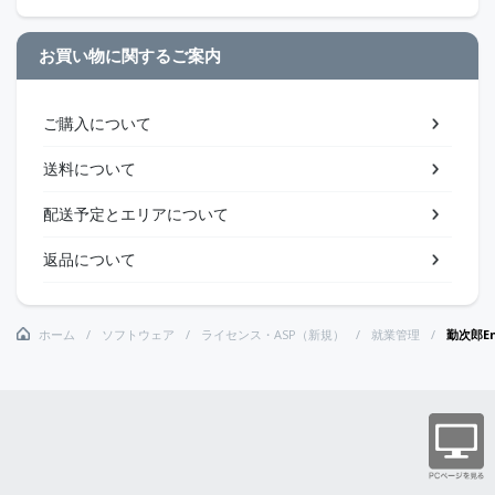
お買い物に関するご案内
ご購入について
送料について
配送予定とエリアについて
返品について
ホーム
ソフトウェア
ライセンス・ASP（新規）
就業管理
勤次郎E