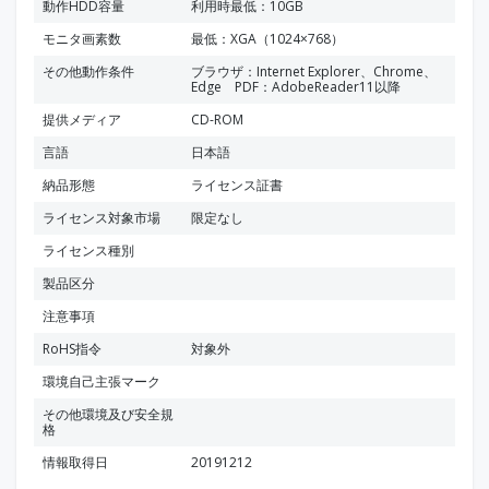
動作HDD容量
利用時最低：10GB
モニタ画素数
最低：XGA（1024×768）
その他動作条件
ブラウザ：Internet Explorer、Chrome、
Edge PDF：AdobeReader11以降
提供メディア
CD-ROM
言語
日本語
納品形態
ライセンス証書
ライセンス対象市場
限定なし
ライセンス種別
製品区分
注意事項
RoHS指令
対象外
環境自己主張マーク
その他環境及び安全規
格
情報取得日
20191212