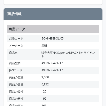
商品情報
商品データ
品番コード
ZOH-HBSNXL/05
メーカー名
応研
商品名
販売大臣NX Super LANPACK 5クライアン
ト
商品型番
4988656423717
JANコード
4988656423717
商品の重量
3,000
商品の容量
6,152
商品の縦幅
120
商品の横幅
192
商品の高さ
267