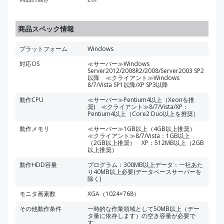
商品スペック情報
プラットフォーム
Windows
対応OS
≪サーバー≫Windows
Server2012/2008R2/2008/Server2003 SP2
以降 ≪クライアント≫Windows
8/7/Vista SP1以降/XP SP3以降
動作CPU
≪サーバー≫Pentium4以上（Xeonを推
奨) ≪クライアント≫8/7/Vista/XP：
Pentium4以上（Core2 Duo以上を推奨）
動作メモリ
≪サーバー≫1GB以上（4GB以上推奨）
≪クライアント≫8/7/Vista：1GB以上
（2GB以上推奨） XP：512MB以上（2GB
以上推奨）
動作HDD容量
プログラム：300MB以上データ：一社あた
り40MB以上必要(データベースサーバーを
除く)
モニタ画素数
XGA（1024×768）
その他動作条件
一時的な作業領域として50MB以上（デー
タ量に依存します）の空き容量が必要で
す。