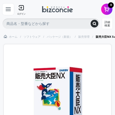
0
ログイン
詳細
検索
ホーム
ソフトウェア
パッケージ（新規）
販売管理
販売大臣NX Su