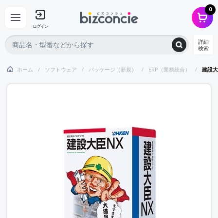
0
ログイン
詳細
検索
ホーム
ソフトウェア
パッケージ（新規）
ERP（業務統合）
建設大臣