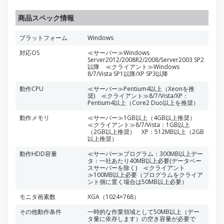
商品スペック情報
プラットフォーム
Windows
対応OS
≪サーバー≫Windows
Server2012/2008R2/2008/Server2003 SP2
以降 ≪クライアント≫Windows
8/7/Vista SP1以降/XP SP3以降
動作CPU
≪サーバー≫Pentium4以上（Xeonを推
奨) ≪クライアント≫8/7/Vista/XP：
Pentium4以上（Core2 Duo以上を推奨）
動作メモリ
≪サーバー≫1GB以上（4GB以上推奨）
≪クライアント≫8/7/Vista：1GB以上
（2GB以上推奨） XP：512MB以上（2GB
以上推奨）
動作HDD容量
≪サーバー≫プログラム：300MB以上デー
タ：一社あたり40MB以上必要(データベー
スサーバーを除く) ≪クライアント
≫100MB以上必要（プログラムをクライア
ント側に置く場合は50MB以上必要）
モニタ画素数
XGA（1024×768）
その他動作条件
一時的な作業領域として50MB以上（デー
タ量に依存します）の空き容量が必要で