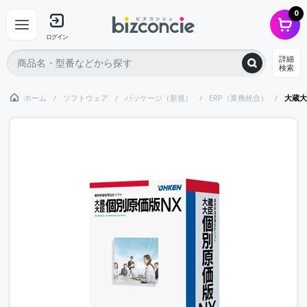
0
ログイン
詳細
検索
ホーム
ソフトウェア
パッケージ（新規）
ERP（業務統合）
大蔵大