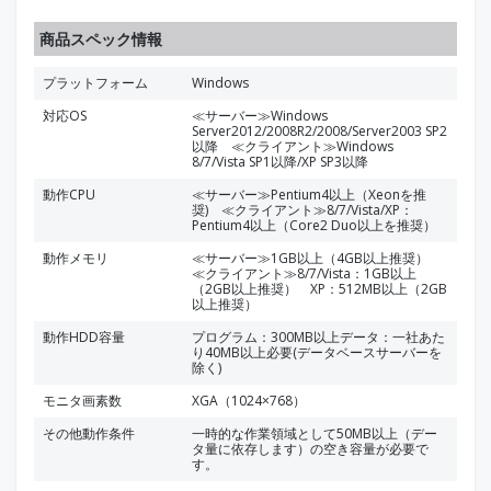
商品スペック情報
プラットフォーム
Windows
対応OS
≪サーバー≫Windows
Server2012/2008R2/2008/Server2003 SP2
以降 ≪クライアント≫Windows
8/7/Vista SP1以降/XP SP3以降
動作CPU
≪サーバー≫Pentium4以上（Xeonを推
奨) ≪クライアント≫8/7/Vista/XP：
Pentium4以上（Core2 Duo以上を推奨）
動作メモリ
≪サーバー≫1GB以上（4GB以上推奨）
≪クライアント≫8/7/Vista：1GB以上
（2GB以上推奨） XP：512MB以上（2GB
以上推奨）
動作HDD容量
プログラム：300MB以上データ：一社あた
り40MB以上必要(データベースサーバーを
除く)
モニタ画素数
XGA（1024×768）
その他動作条件
一時的な作業領域として50MB以上（デー
タ量に依存します）の空き容量が必要で
す。