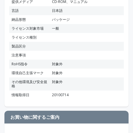
提供メディア
CD-ROM、マニュアル
言語
日本語
納品形態
パッケージ
ライセンス対象市場
一般
ライセンス種別
製品区分
注意事項
RoHS指令
対象外
環境自己主張マーク
対象外
その他環境及び安全規
対象外
格
情報取得日
20100714
お買い物に関するご案内