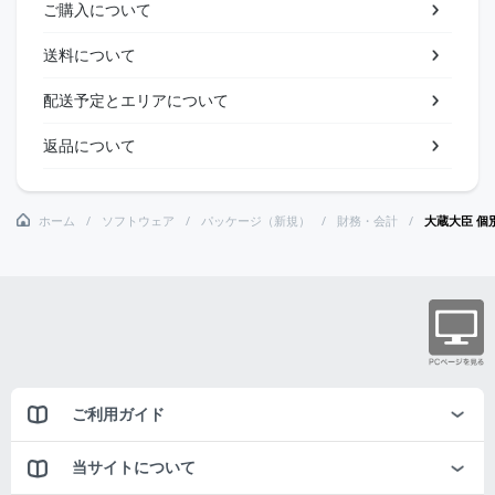
ご購入について
送料について
配送予定とエリアについて
返品について
ホーム
ソフトウェア
パッケージ（新規）
財務・会計
大蔵大臣 個別
ご利用ガイド
当サイトについて