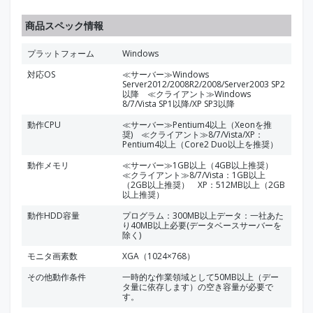
商品スペック情報
プラットフォーム
Windows
対応OS
≪サーバー≫Windows
Server2012/2008R2/2008/Server2003 SP2
以降 ≪クライアント≫Windows
8/7/Vista SP1以降/XP SP3以降
動作CPU
≪サーバー≫Pentium4以上（Xeonを推
奨) ≪クライアント≫8/7/Vista/XP：
Pentium4以上（Core2 Duo以上を推奨）
動作メモリ
≪サーバー≫1GB以上（4GB以上推奨）
≪クライアント≫8/7/Vista：1GB以上
（2GB以上推奨） XP：512MB以上（2GB
以上推奨）
動作HDD容量
プログラム：300MB以上データ：一社あた
り40MB以上必要(データベースサーバーを
除く)
モニタ画素数
XGA（1024×768）
その他動作条件
一時的な作業領域として50MB以上（デー
タ量に依存します）の空き容量が必要で
す。