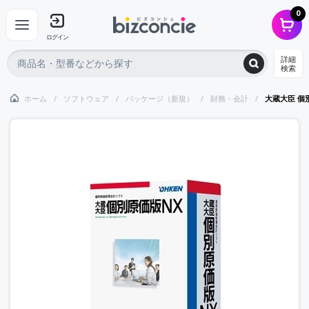
0
ログイン
詳細
検索
ホーム
ソフトウェア
パッケージ（新規）
財務・会計
大蔵大臣 個別