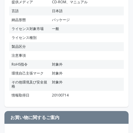
提供メディア
CD-ROM、マニュアル
言語
日本語
納品形態
パッケージ
ライセンス対象市場
一般
ライセンス種別
製品区分
注意事項
RoHS指令
対象外
環境自己主張マーク
対象外
その他環境及び安全規
対象外
格
情報取得日
20100714
お買い物に関するご案内