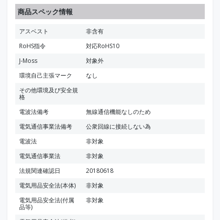
商品スペック情報
アスベスト
非含有
RoHS指令
対応RoHS10
J-Moss
対象外
環境自己主張マーク
なし
その他環境及び安全規
格
電波法備考
無線通信機能なしのため
電気通信事業法備考
公衆回線に接続しない為
電波法
非対象
電気通信事業法
非対象
法規関連確認日
20180618
電気用品安全法(本体)
非対象
電気用品安全法(付属
非対象
品等)