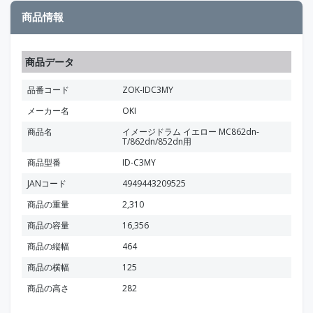
商品情報
商品データ
品番コード
ZOK-IDC3MY
メーカー名
OKI
商品名
イメージドラム イエロー MC862dn-
T/862dn/852dn用
商品型番
ID-C3MY
JANコード
4949443209525
商品の重量
2,310
商品の容量
16,356
商品の縦幅
464
商品の横幅
125
商品の高さ
282