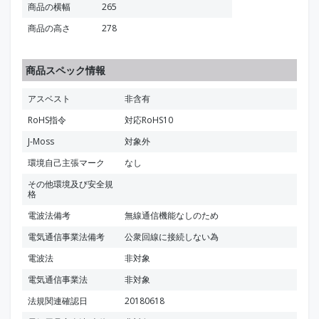
商品の横幅
265
商品の高さ
278
商品スペック情報
アスベスト
非含有
RoHS指令
対応RoHS10
J-Moss
対象外
環境自己主張マーク
なし
その他環境及び安全規
格
電波法備考
無線通信機能なしのため
電気通信事業法備考
公衆回線に接続しない為
電波法
非対象
電気通信事業法
非対象
法規関連確認日
20180618