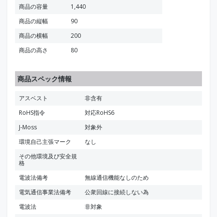
商品の容量
1,440
商品の縦幅
90
商品の横幅
200
商品の高さ
80
商品スペック情報
アスベスト
非含有
RoHS指令
対応RoHS6
J-Moss
対象外
環境自己主張マーク
なし
その他環境及び安全規
格
電波法備考
無線通信機能なしのため
電気通信事業法備考
公衆回線に接続しない為
電波法
非対象