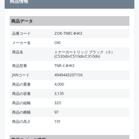
商品情報
商品データ
品番コード
ZOK-TNRC4HK3
メーカー名
OKI
商品名
トナーカートリッジ ブラック（小）
(C530dn/C510dn/C310dn)
商品型番
TNR-C4HK3
JANコード
4949443207156
商品の重量
4,000
商品の容量
3,135
商品の縦幅
320
商品の横幅
97
商品の高さ
101