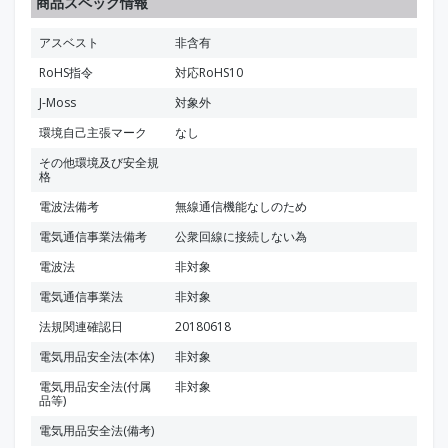
商品スペック情報
アスベスト
非含有
RoHS指令
対応RoHS10
J-Moss
対象外
環境自己主張マーク
なし
その他環境及び安全規
格
電波法備考
無線通信機能なしのため
電気通信事業法備考
公衆回線に接続しない為
電波法
非対象
電気通信事業法
非対象
法規関連確認日
20180618
電気用品安全法(本体)
非対象
電気用品安全法(付属
非対象
品等)
電気用品安全法(備考)