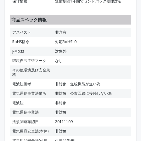
保守情報
無償期間1年間でセンドバック修理対応
商品スペック情報
アスベスト
非含有
RoHS指令
対応RoHS10
J-Moss
対象外
環境自己主張マーク
なし
その他環境及び安全規
格
電波法備考
非対象 無線機能が無い為
電気通信事業法備考
非対象 公衆回線に接続しない為
電波法
非対象
電気通信事業法
非対象
法規関連確認日
20111109
電気用品安全法(本体)
非対象
電気用品安全法(付属
付属品等無し