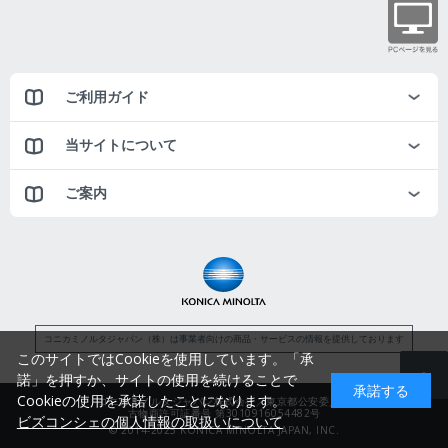
ご利用ガイド
当サイトについて
ご案内
コニカミノルタジャパン（株）は事業者向けの商品・サービスの情報を提供しております
このサイトではCookieを使用しています。「承
諾」を押すか、サイトの使用を続けることで
承諾する
Cookieの使用を承諾したことになります。
コニカミノルタジャパン株式会社／東京都公安委員会
古物商許可証番号 第3010916054482号
ビズコンシェの個人情報の取扱いについて
© 2014-2025 KONICA MINOLTA JAPAN, INC.