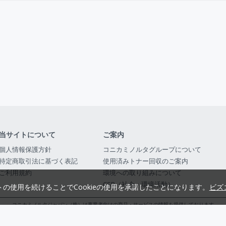
当サイトについて
ご案内
個人情報保護方針
コニカミノルタグループについて
特定商取引法に基づく表記
使用済みトナー回収のご案内
ご利用規約
環境への取り組みについて
CSR（社会・環境活動）
トの使用を続けることでCookieの使用を承諾したことになります。
ビズ
コニカミノルタジャパン（株）は事業者向けの商品・サービスの情報を提供しております