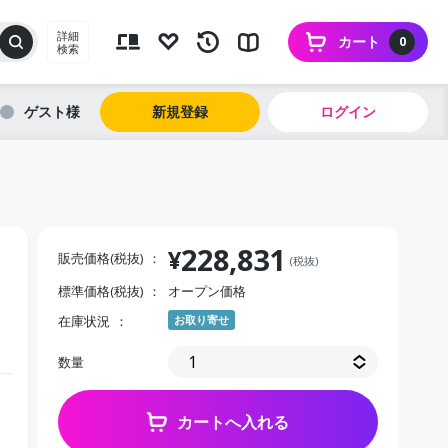
詳細
カート
0
検索
ゲスト
新規登録
ログイン
228,831
¥
販売価格(税抜)
(税抜)
標準価格(税抜)
オープン価格
在庫状況
お取り寄せ
数量
カートへ入れる