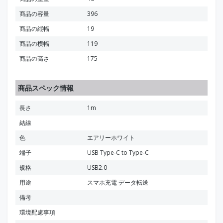
商品の容量
396
商品の縦幅
19
商品の横幅
119
商品の高さ
175
商品スペック情報
長さ
1m
結線
色
エアリーホワイト
端子
USB Type-C to Type-C
規格
USB2.0
用途
スマホ充電 データ転送
備考
環境配慮事項