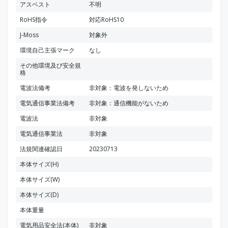
アスベスト
不明
RoHS指令
対応RoHS10
J-Moss
対象外
環境自己主張マーク
なし
その他環境及び安全規
格
電波法備考
非対象：電波を発しないため
電気通信事業法備考
非対象：通信機能がないため
電波法
非対象
電気通信事業法
非対象
法規関連確認日
20230713
本体サイズ(H)
本体サイズ(W)
本体サイズ(D)
本体重量
電気用品安全法(本体)
非対象