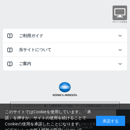
ご利用ガイド
当サイトについて
ご案内
コニカミノルタジャパン（株）は事業者向けの商品・サービスの情報を提供しております
このサイトではCookieを使用しています。「承
諾」を押すか、サイトの使用を続けることで
承諾する
Cookieの使用を承諾したことになります。
コニカミノルタジャパン株式会社／東京都公安委員会
古物商許可証番号 第3010916054482号
ビズコンシェの個人情報の取扱いについて