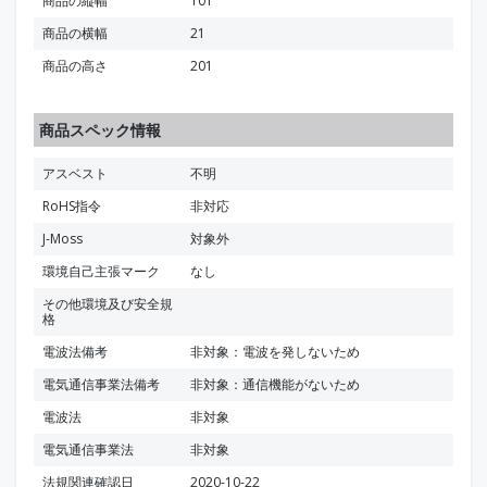
商品の縦幅
101
商品の横幅
21
商品の高さ
201
商品スペック情報
アスベスト
不明
RoHS指令
非対応
J-Moss
対象外
環境自己主張マーク
なし
その他環境及び安全規
格
電波法備考
非対象：電波を発しないため
電気通信事業法備考
非対象：通信機能がないため
電波法
非対象
電気通信事業法
非対象
法規関連確認日
2020-10-22