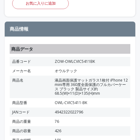
お気に入りに追加
商品情報
商品データ
品番コード
ZOW-OWLCVIC5411BK
メーカー名
オウルテック
商品名
液晶画面保護マットガラス1枚付 iPhone 12
mini専用 360度全面保護のフルカバーケー
ス ブラック 製品サイズ約
68.5(W)×11(D)×135(H)mm
商品型番
OWL-CVIC5411-BK
JANコード
4942322022796
商品の重量
76
商品の容量
426