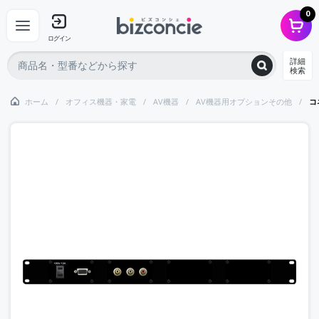
0
ログイン
詳細
検索
ホーム
オフィス機器・家電
AV機器
AV機器用オプションその他
コ