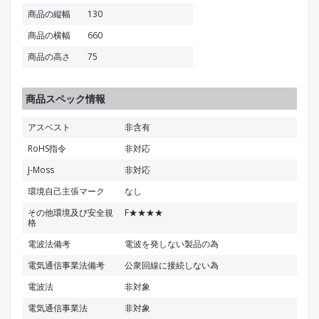
商品の縦幅
130
商品の横幅
660
商品の高さ
75
商品スペック情報
アスベスト
非含有
RoHS指令
非対応
J-Moss
非対応
環境自己主張マーク
なし
その他環境及び安全規
F★★★★
格
電波法備考
電波を発しない製品の為
電気通信事業法備考
公衆回線に接続しない為
電波法
非対象
電気通信事業法
非対象