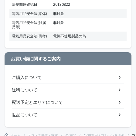
法規関連確認日
20130822
電気用品安全法(本体)
非対象
電気用品安全法(付属
非対象
品等)
電気用品安全法(備考)
電気不使用製品の為
お買い物に関するご案内
ご購入について
送料について
配送予定とエリアについて
返品について
ホーム
オフィス機器・家電
AV機器
AV機器用オプションその他
コ