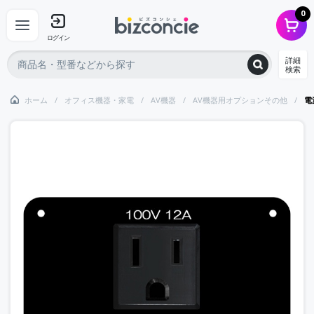
0
ログイン
詳細
検索
ホーム
オフィス機器・家電
AV機器
AV機器用オプションその他
電