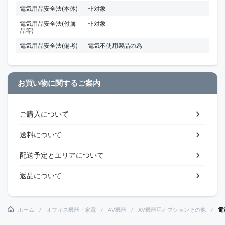
電気用品安全法(本体)
非対象
電気用品安全法(付属
非対象
品等)
電気用品安全法(備考)
電気不使用製品の為
お買い物に関するご案内
ご購入について
送料について
配送予定とエリアについて
返品について
ホーム
オフィス機器・家電
AV機器
AV機器用オプションその他
電