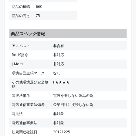
商品の横幅
660
商品の高さ
75
商品スペック情報
アスベスト
非含有
RoHS指令
非対応
J-Moss
非対応
環境自己主張マーク
なし
その他環境及び安全規
F★★★★
格
電波法備考
電波を発しない製品の為
電気通信事業法備考
公衆回線に接続しない為
電波法
非対象
電気通信事業法
非対象
法規関連確認日
20121225