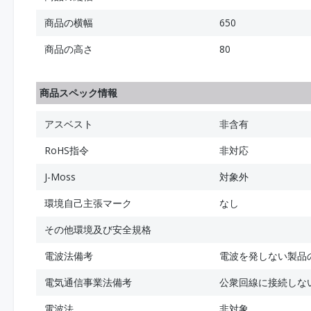
商品の横幅
650
商品の高さ
80
商品スペック情報
アスベスト
非含有
RoHS指令
非対応
J-Moss
対象外
環境自己主張マーク
なし
その他環境及び安全規格
電波法備考
電波を発しない製品
電気通信事業法備考
公衆回線に接続しな
電波法
非対象