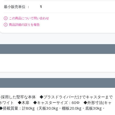
最小販売単位
1
この商品について問い合わせ
商品詳細の誤りを報告
ードを採用した堅牢な本体 ◆プラスドライバーだけでキャスターまで
ワイト ◆木扉 ◆キャスターサイズ：60Φ ◆外形寸法(キャ
◆搭載質量：計80kg（天板30.0kg・棚板20.0kg・底板30kg・