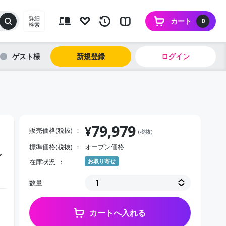
詳細
カート
0
検索
ゲスト
新規登録
ログイン
79,979
¥
販売価格(税抜)
(税抜)
標準価格(税抜)
オープン価格
イ
在庫状況
お取り寄せ
数量
カートへ入れる