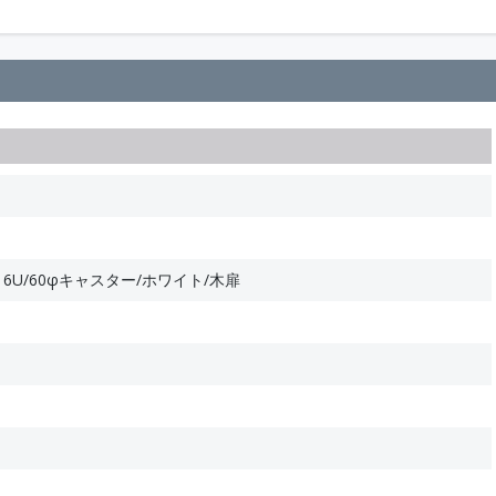
16U/60φキャスター/ホワイト/木扉