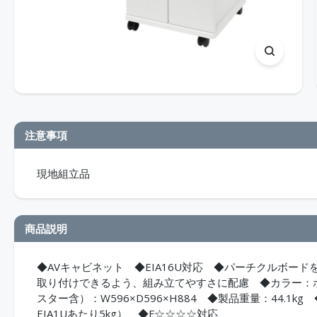
注意事項
現地組立品
商品説明
◆AVキャビネット ◆EIA16U対応 ◆パーチクルボ
取り付けできるよう、組み立てやすさに配慮 ◆カラー：ホ
スター含）：W596×D596×H884 ◆製品重量：44.1kg 
EIA1Uあたり5kg） ◆F☆☆☆☆対応