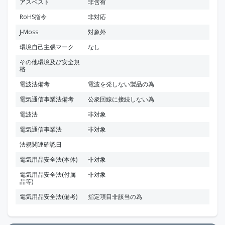
アスベスト
非含有
RoHS指令
非対応
J-Moss
対象外
環境自己主張マーク
なし
その他環境及び安全規
格
電波法備考
電波を発しない製品の為
電気通信事業法備考
公衆回線に接続しない為
電波法
非対象
電気通信事業法
非対象
法規関連確認日
電気用品安全法(本体)
非対象
電気用品安全法(付属
非対象
品等)
電気用品安全法(備考)
指定項目非該当の為