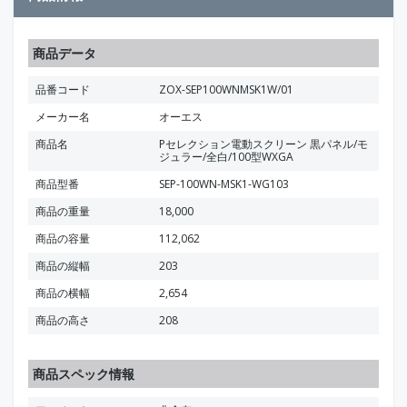
商品データ
品番コード
ZOX-SEP100WNMSK1W/01
メーカー名
オーエス
商品名
Pセレクション電動スクリーン 黒パネル/モ
ジュラー/全白/100型WXGA
商品型番
SEP-100WN-MSK1-WG103
商品の重量
18,000
商品の容量
112,062
商品の縦幅
203
商品の横幅
2,654
商品の高さ
208
商品スペック情報