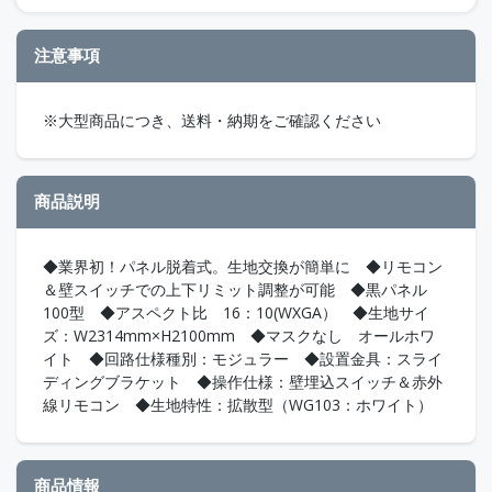
注意事項
※大型商品につき、送料・納期をご確認ください
商品説明
◆業界初！パネル脱着式。生地交換が簡単に ◆リモコン
＆壁スイッチでの上下リミット調整が可能 ◆黒パネル
100型 ◆アスペクト比 16：10(WXGA） ◆生地サイ
ズ：W2314mm×H2100mm ◆マスクなし オールホワ
イト ◆回路仕様種別：モジュラー ◆設置金具：スライ
ディングブラケット ◆操作仕様：壁埋込スイッチ＆赤外
線リモコン ◆生地特性：拡散型（WG103：ホワイト）
商品情報