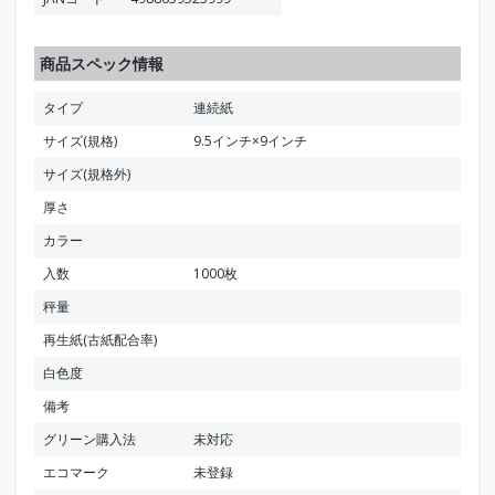
商品スペック情報
タイプ
連続紙
サイズ(規格)
9.5インチ×9インチ
サイズ(規格外)
厚さ
カラー
入数
1000枚
秤量
再生紙(古紙配合率)
白色度
備考
グリーン購入法
未対応
エコマーク
未登録