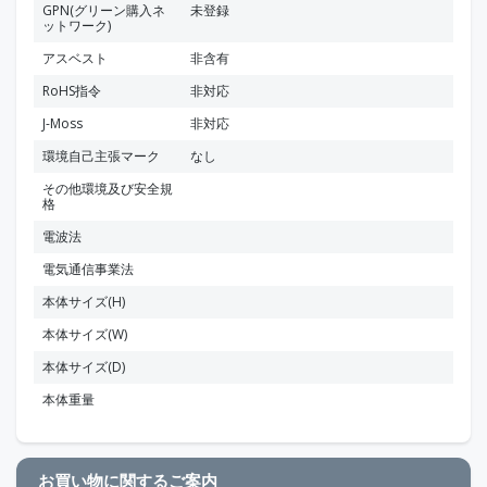
GPN(グリーン購入ネ
未登録
ットワーク)
アスベスト
非含有
RoHS指令
非対応
J-Moss
非対応
環境自己主張マーク
なし
その他環境及び安全規
格
電波法
電気通信事業法
本体サイズ(H)
本体サイズ(W)
本体サイズ(D)
本体重量
お買い物に関するご案内