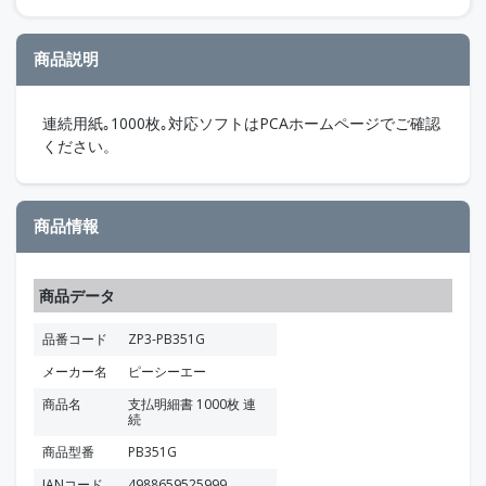
商品説明
連続用紙｡1000枚｡対応ソフトはPCAホームページでご確認
ください。
商品情報
商品データ
品番コード
ZP3-PB351G
メーカー名
ピーシーエー
商品名
支払明細書 1000枚 連
続
商品型番
PB351G
JANコード
4988659525999