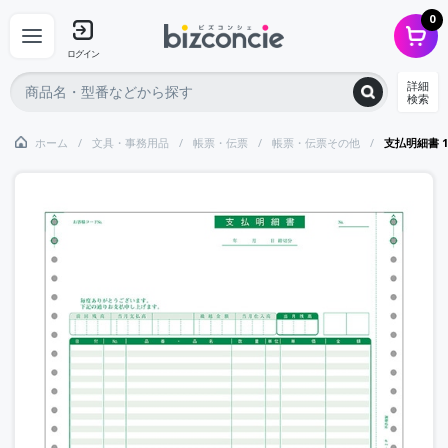
0
ログイン
詳細
検索
ホーム
文具・事務用品
帳票・伝票
帳票・伝票その他
支払明細書 1