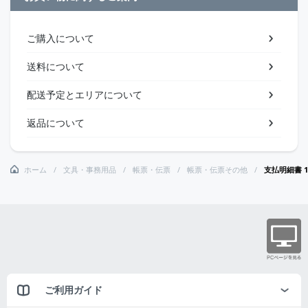
ご購入について
送料について
配送予定とエリアについて
返品について
ホーム
文具・事務用品
帳票・伝票
帳票・伝票その他
支払明細書 1
ご利用ガイド