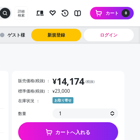
詳細
カート
0
検索
ゲスト
新規登録
ログイン
14,174
¥
販売価格(税抜)
(税抜)
23,000
標準価格(税抜)
¥
在庫状況
お取り寄せ
数量
カートへ入れる