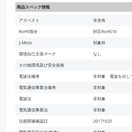
商品スペック情報
アスベスト
非含有
RoHS指令
対応RoHS10
J-Moss
対象外
環境自己主張マーク
なし
その他環境及び安全規格
電波法備考
非対象 電波を出し
電気通信事業法備考
非対象
電波法
非対象
電気通信事業法
非対象
法規関連確認日
20171025