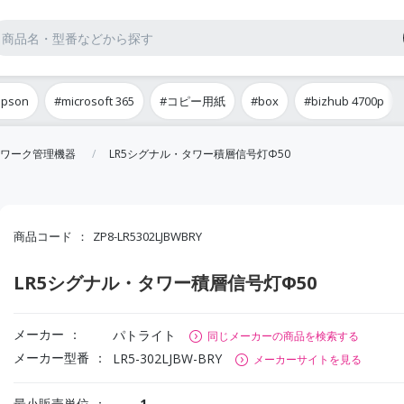
epson
#microsoft 365
#コピー用紙
#box
#bizhub 4700p
ワーク管理機器
LR5シグナル・タワー積層信号灯Φ50
商品コード
ZP8-LR5302LJBWBRY
LR5シグナル・タワー積層信号灯Φ50
メーカー
パトライト
同じメーカーの商品を検索する
メーカー型番
LR5-302LJBW-BRY
メーカーサイトを見る
最小販売単位
1