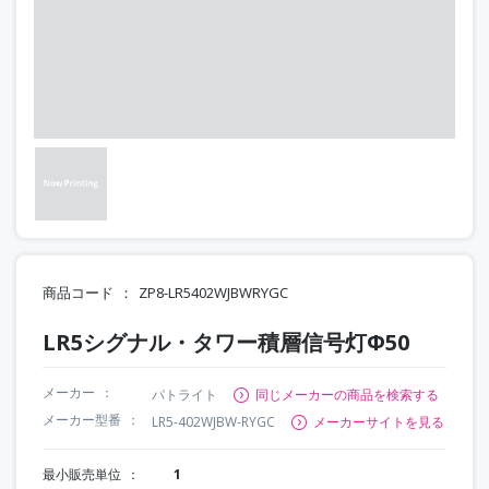
商品コード
ZP8-LR5402WJBWRYGC
LR5シグナル・タワー積層信号灯Φ50
メーカー
パトライト
同じメーカーの商品を検索する
メーカー型番
LR5-402WJBW-RYGC
メーカーサイトを見る
最小販売単位
1