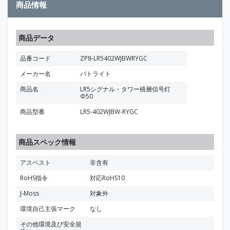
商品情報
商品データ
品番コード
ZP8-LR5402WJBWRYGC
メーカー名
パトライト
商品名
LR5シグナル・タワー積層信号灯
Φ50
商品型番
LR5-402WJBW-RYGC
商品スペック情報
アスベスト
非含有
RoHS指令
対応RoHS10
J-Moss
対象外
環境自己主張マーク
なし
その他環境及び安全規