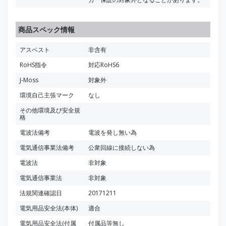
商品スペック情報
アスベスト
非含有
RoHS指令
対応RoHS6
J-Moss
対象外
環境自己主張マーク
なし
その他環境及び安全規
格
電波法備考
電波を発し無い為
電気通信事業法備考
公衆回線に接続しない為
電波法
非対象
電気通信事業法
非対象
法規関連確認日
20171211
電気用品安全法(本体)
適合
電気用品安全法(付属
付属品等無し