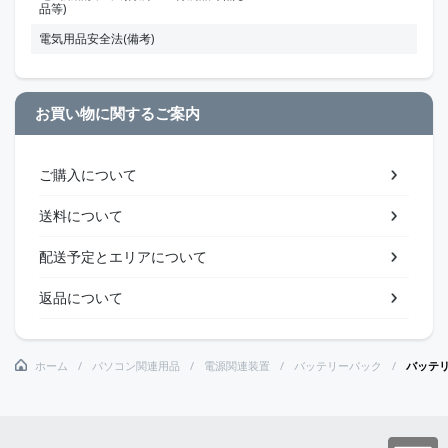
品等)
電気用品安全法(備考)
お買い物に関するご案内
ご購入について
送料について
配送予定とエリアについて
返品について
ホーム
パソコン関連用品
電源関連装置
バッテリーパック
バッテ