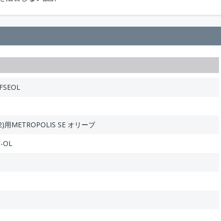
FSEOL
M2)用METROPOLIS SE オリーブ
E-OL