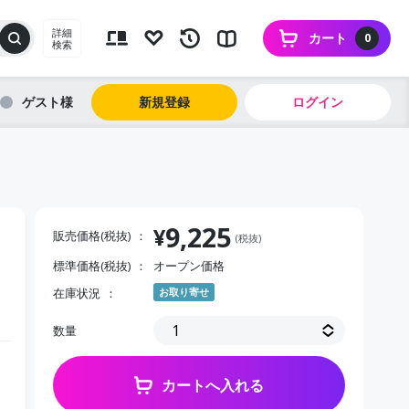
詳細
カート
0
検索
ゲスト
新規登録
ログイン
9,225
¥
販売価格(税抜)
(税抜)
標準価格(税抜)
オープン価格
リ
在庫状況
お取り寄せ
数量
カートへ入れる