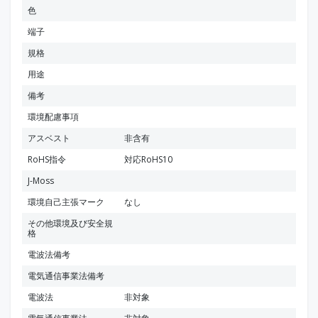
色
端子
規格
用途
備考
環境配慮事項
アスベスト
非含有
RoHS指令
対応RoHS10
J-Moss
環境自己主張マーク
なし
その他環境及び安全規
格
電波法備考
電気通信事業法備考
電波法
非対象