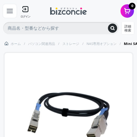
0
ログイン
詳細
検索
ホーム
パソコン関連用品
ストレージ
NAS専用オプション
Mini S