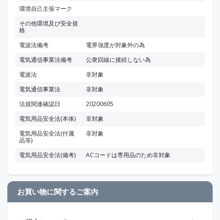
環境自己主張マーク
その他環境及び安全規
格
電波法備考
電界強度が対象外の為
電気通信事業法備考
公衆回線に接続しない為
電波法
非対象
電気通信事業法
非対象
法規関連確認日
20200605
電気用品安全法(本体)
非対象
電気用品安全法(付属
非対象
品等)
電気用品安全法(備考)
ACコードは専用品のため非対象
お買い物に関するご案内