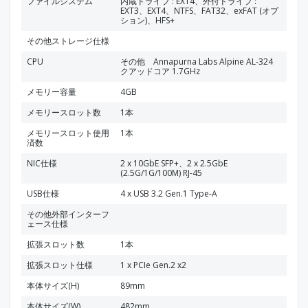
ファイルシステム
内蔵ドライブ : EXT4、外付ドライブ :
EXT3、EXT4、NTFS、FAT32、exFAT (オプ
ション)、HFS+
その他ストレージ仕様
CPU
その他 Annapurna Labs Alpine AL-324
クアッドコア 1.7GHz
メモリー容量
4GB
メモリースロット数
1本
メモリースロット使用
1本
済数
NIC仕様
2 x 10GbE SFP+、2 x 2.5GbE
(2.5G/1G/100M) RJ-45
USB仕様
4 x USB 3.2 Gen.1 Type-A
その他外部インターフ
ェース仕様
拡張スロット数
1本
拡張スロット仕様
1 x PCIe Gen.2 x2
本体サイズ(H)
89mm
本体サイズ(W)
482mm