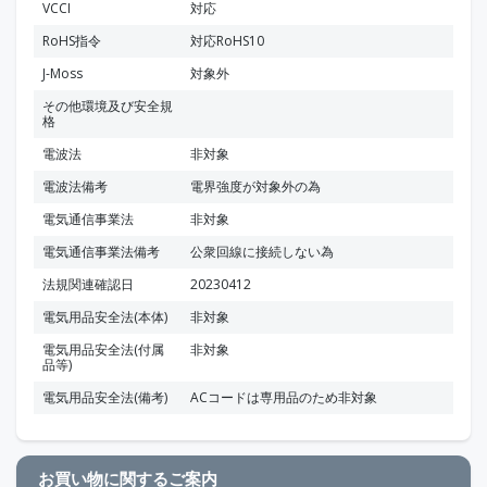
VCCI
対応
RoHS指令
対応RoHS10
J-Moss
対象外
その他環境及び安全規
格
電波法
非対象
電波法備考
電界強度が対象外の為
電気通信事業法
非対象
電気通信事業法備考
公衆回線に接続しない為
法規関連確認日
20230412
電気用品安全法(本体)
非対象
電気用品安全法(付属
非対象
品等)
電気用品安全法(備考)
ACコードは専用品のため非対象
お買い物に関するご案内