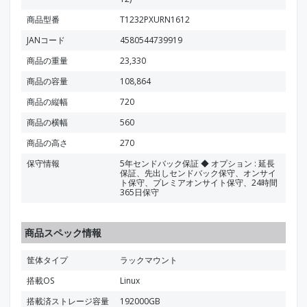
商品型番
T1232PXURN1612
JANコード
4580544739919
商品の重量
23,330
商品の容量
108,864
商品の縦幅
720
商品の横幅
560
商品の高さ
270
保守情報
5年センドバック保証 ◆ オプション : 延長
保証、先出しセンドバック保守、オンサイ
ト保守、プレミアオンサイト保守、24時間
365日保守
商品スペック情報
筐体タイプ
ラックマウント
搭載OS
Linux
搭載済ストレージ容量
192000GB