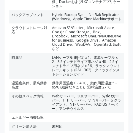
供、DockerおよびLXCコンテナアプリケー
ション
バックアップソフト
Hybrid Backup Sync、NetBak Replicator
(Windows)、Apple Time Machineサポート
クラウドストレージ対
Amazon S3/Glacier、Microsoft Azure、
応
Google Cloud Storage、Box、
Dropbox、Microsoft OneDrive/OneDrive
for Business、Google Drive、Amazon
Cloud Drive、WebDAV、OpenStack Swift
など
附属品
LANケーブル (RJ-45) x 1、電源ケーブル x
2、3.5インチドライブ用ネジ x 48、2.5イ
ンチドライブ用ネジ x 36、ラックマウント
レールキット (RAIL-B02)、クイックインス
トレーションガイド
温湿度条件、最高動作
動作周囲温度 0 - 40℃、動作周囲湿度 5 -
高度
95% (結露なきこと)、湿球温度 27 ℃
その他スペック情報
Webサーバー、SQLサーバー、Syslogサー
バー、TFTPサーバー、VPNサーバー & クラ
イアント、NTPサーバー、RADIUSサーバ
ー、アンチウイルス
エネルギー消費効率
グリーン購入法
未対応