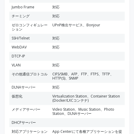
Jumbo Frame
対応
チーミング
対応
ゼロコンフィギュレー
UPnP検出サービス、Bonjour
ション
SSH/Telnet
対応
WebDAV
対応
DTCP-IP
VLAN
対応
その他通信プロトコル
CIFS/SMB、AFP、FTP、FTPS、TFTP、
HTTP(S)、SNMP
DLNAサーバー
対応
仮想化
Virtualization Station、Container Station
(Docker/LXCコンテナ)
メディアサーバー
Video Station、Music Station、Photo
Station、DLNAサーバー
DHCPサーバー
対応アプリケーション
App Centerにて各種アプリケーションを提