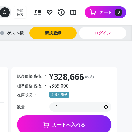
詳細
カート
0
検索
ゲスト
新規登録
ログイン
328,666
¥
販売価格(税抜)
(税抜)
369,000
標準価格(税抜)
¥
在庫状況
お取り寄せ
数量
カートへ入れる