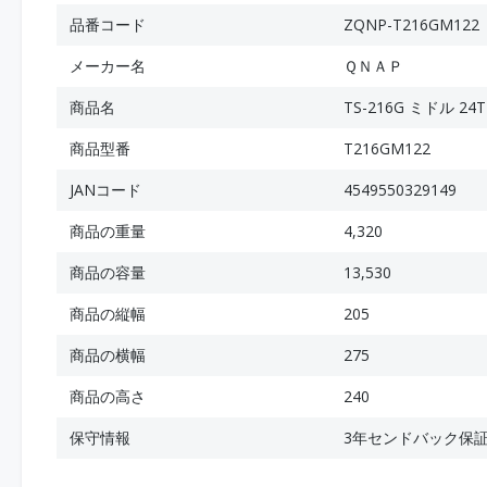
品番コード
ZQNP-T216GM122
メーカー名
ＱＮＡＰ
商品名
TS-216G ミドル 24TB
商品型番
T216GM122
JANコード
4549550329149
商品の重量
4,320
商品の容量
13,530
商品の縦幅
205
商品の横幅
275
商品の高さ
240
保守情報
3年センドバック保証