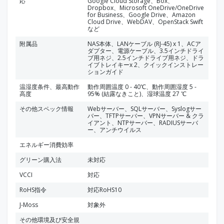
応
Google Cloud Storage、Box、
Dropbox、Microsoft OneDrive/OneDrive
for Business、Google Drive、Amazon
Cloud Drive、WebDAV、OpenStack Swift
など
附属品
NAS本体、LANケーブル (RJ-45) x 1、ACア
ダプター、電源ケーブル、3.5インチドライ
ブ用ネジ、2.5インチドライブ用ネジ、ドラ
イブトレイキーx 2、クイックインストレー
ションガイド
温湿度条件、最高動作
動作周囲温度 0 - 40℃、動作周囲湿度 5 -
高度
95% (結露なきこと)、湿球温度 27 ℃
その他スペック情報
Webサーバー、SQLサーバー、Syslogサー
バー、TFTPサーバー、VPNサーバー & クラ
イアント、NTPサーバー、RADIUSサーバ
ー、アンチウイルス
エネルギー消費効率
グリーン購入法
未対応
VCCI
対応
RoHS指令
対応RoHS10
J-Moss
対象外
その他環境及び安全規