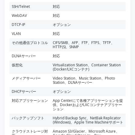
SSH/Telnet
対応
WebDAV
対応
DTCP-IP
オプション
VLAN
対応
その他通信プロトコル
CIFS/SMB、AFP、FTP、FTPS、TFTP、
HTTP(S)、SNMP
DLNAサーバー
対応
仮想化
Virtualization Station、Container Station
(Docker/LXCコンテナ)
メディアサーバー
Video Station、Music Station、Photo
Station、DLNAサーバー
DHCPサーバー
オプション
対応アプリケーション
App Centerにて各種アプリケーションを提
供、DockerおよびLXCコンテナアプリケー
ション
バックアップソフト
Hybrid Backup Sync、NetBak Replicator
(Windows)、Apple Time Machineサポート
クラウドストレージ対
Amazon S3/Glacier、Microsoft Azure、