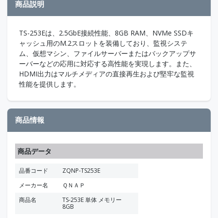
商品説明
TS-253Eは、2.5GbE接続性能、8GB RAM、NVMe SSDキ
ャッシュ用のM.2スロットを装備しており、監視システ
ム、仮想マシン、ファイルサーバーまたはバックアップサ
ーバーなどの応用に対応する高性能を実現します。また、
HDMI出力はマルチメディアの直接再生および堅牢な監視
性能を提供します。
商品情報
商品データ
品番コード
ZQNP-TS253E
メーカー名
ＱＮＡＰ
商品名
TS-253E 単体 メモリー
8GB