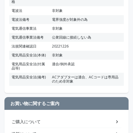
格
電波法
非対象
電波法備考
電界強度が対象外の為
電気通信事業法
非対象
電気通信事業法備考
公衆回線に接続しない為
法規関連確認日
20221226
電気用品安全法(本体)
非対象
電気用品安全法(付属
適合/例外承認
品等)
電気用品安全法(備考)
ACアダプターは適合、ACコードは専用品
のため非対象
お買い物に関するご案内
ご購入について