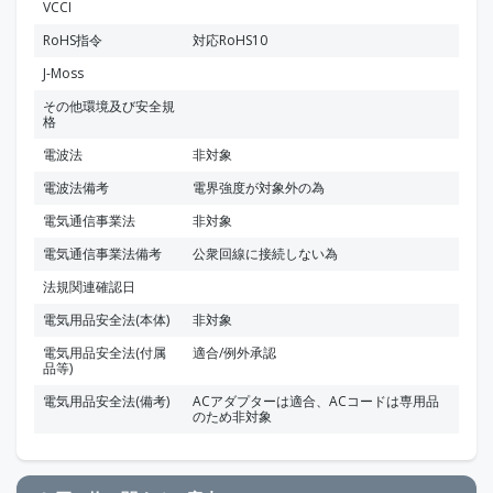
VCCI
RoHS指令
対応RoHS10
J-Moss
その他環境及び安全規
格
電波法
非対象
電波法備考
電界強度が対象外の為
電気通信事業法
非対象
電気通信事業法備考
公衆回線に接続しない為
法規関連確認日
電気用品安全法(本体)
非対象
電気用品安全法(付属
適合/例外承認
品等)
電気用品安全法(備考)
ACアダプターは適合、ACコードは専用品
のため非対象