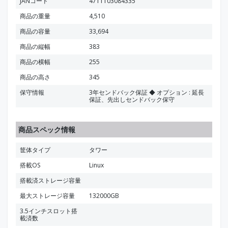
JANコード
4711103084335
商品の重量
4,510
商品の容量
33,694
商品の縦幅
383
商品の横幅
255
商品の高さ
345
保守情報
3年センドバック保証 ◆ オプション : 延長
保証、先出しセンドバック保守
商品スペック情報
筐体タイプ
タワー
搭載OS
Linux
搭載済ストレージ容量
最大ストレージ容量
132000GB
3.5インチスロット搭
載済数