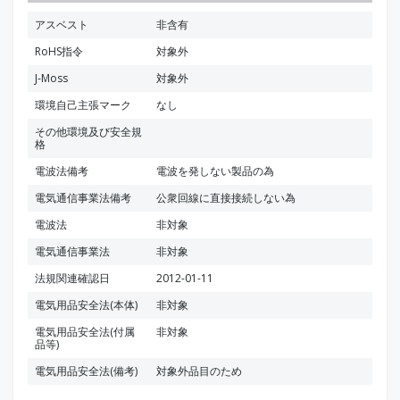
アスベスト
非含有
RoHS指令
対象外
J-Moss
対象外
環境自己主張マーク
なし
その他環境及び安全規
格
電波法備考
電波を発しない製品の為
電気通信事業法備考
公衆回線に直接接続しない為
電波法
非対象
電気通信事業法
非対象
法規関連確認日
2012-01-11
電気用品安全法(本体)
非対象
電気用品安全法(付属
非対象
品等)
電気用品安全法(備考)
対象外品目のため