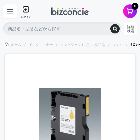
0
ログイン
詳細
検索
ホーム
インク・トナー
インクジェットプリンタ用品
インク
SGカ