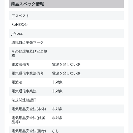
商品スペック情報
アスベスト
RoHS指令
J-Moss
環境自己主張マーク
その他環境及び安全規
格
電波法備考
電波を発しない為
電気通信事業法備考
電波を発しない為
電波法
非対象
電気通信事業法
非対象
法規関連確認日
電気用品安全法(本体)
非対象
電気用品安全法(付属
非対象
品等)
電気用品安全法(備考)
なし