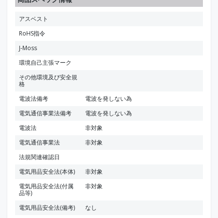
アスベスト
RoHS指令
J-Moss
環境自己主張マーク
その他環境及び安全規
格
電波法備考
電波を発しない為
電気通信事業法備考
電波を発しない為
電波法
非対象
電気通信事業法
非対象
法規関連確認日
電気用品安全法(本体)
非対象
電気用品安全法(付属
非対象
品等)
電気用品安全法(備考)
なし