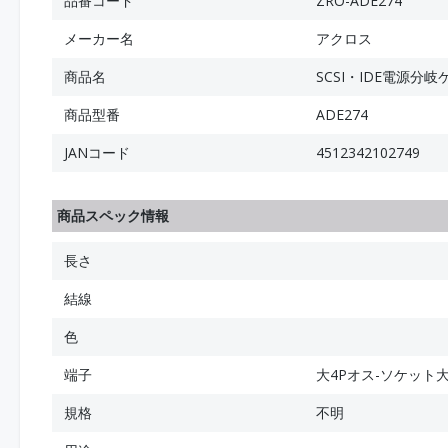
品番コード
ZRO-ADE274
メーカー名
アクロス
商品名
SCSI・IDE電源分
商品型番
ADE274
JANコード
4512342102749
商品スペック情報
長さ
結線
色
端子
大4Pオス-ソケット大
規格
不明