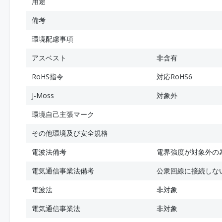
用途
備考
環境配慮事項
アスベスト
非含有
RoHS指令
対応RoHS6
J-Moss
対象外
環境自己主張マーク
その他環境及び安全規格
電波法備考
電界強度が対象外の
電気通信事業法備考
公衆回線に接続しな
電波法
非対象
電気通信事業法
非対象