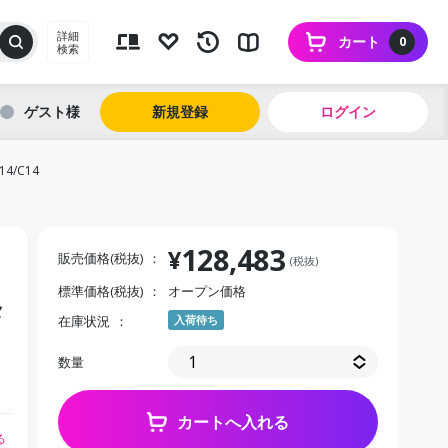
詳細
カート
0
検索
ゲスト
新規登録
ログイン
/C14
128,483
¥
販売価格(税抜)
(税抜)
標準価格(税抜)
オープン価格
メ
在庫状況
入荷待ち
数量
カートへ入れる
る