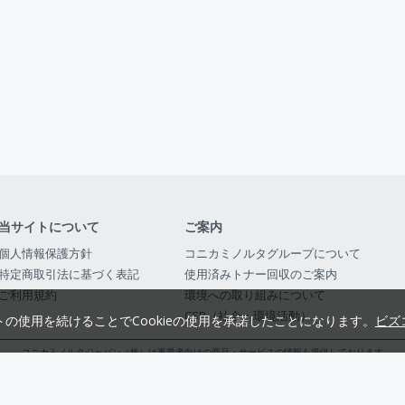
当サイトについて
ご案内
個人情報保護方針
コニカミノルタグループについて
特定商取引法に基づく表記
使用済みトナー回収のご案内
ご利用規約
環境への取り組みについて
CSR（社会・環境活動）
トの使用を続けることでCookieの使用を承諾したことになります。
ビズ
コニカミノルタジャパン（株）は事業者向けの商品・サービスの情報を提供しております
コニカミノルタジャパン株式会社／東京都公安委員会 古物商許可証番号 第3010916054482
© 2014-
2026
KONICA MINOLTA JAPAN, INC.