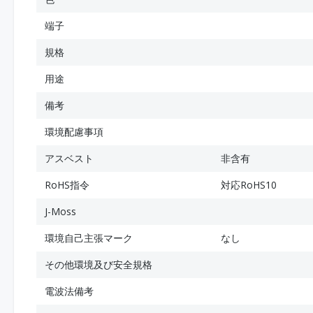
端子
規格
用途
備考
環境配慮事項
アスベスト
非含有
RoHS指令
対応RoHS10
J-Moss
環境自己主張マーク
なし
その他環境及び安全規格
電波法備考