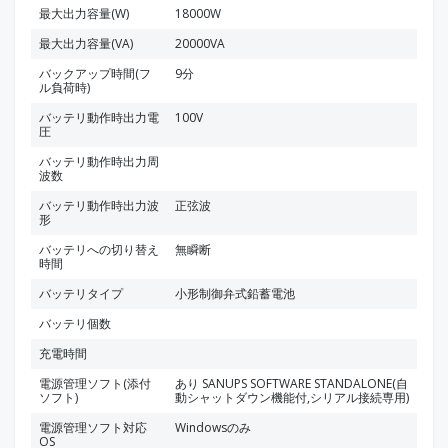
最大出力容量(W)
18000W
最大出力容量(VA)
20000VA
バックアップ時間(フ
9分
ル負荷時)
バッテリ動作時出力電
100V
圧
バッテリ動作時出力周
波数
バッテリ動作時出力波
正弦波
形
バッテリへの切り替え
無瞬断
時間
バッテリタイプ
小形制御弁式鉛蓄電池
バッテリ個数
充電時間
電源管理ソフト(添付
あり SANUPS SOFTWARE STANDALONE(自
ソフト)
動シャットダウン機能付,シリアル接続専用)
電源管理ソフト対応
Windowsのみ
OS