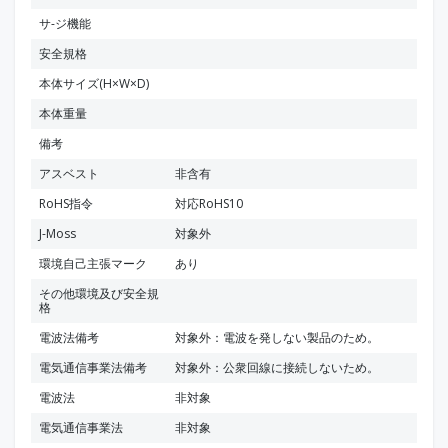
サ-ジ機能
安全規格
本体サイズ(H×W×D)
本体重量
備考
アスベスト
非含有
RoHS指令
対応RoHS10
J-Moss
対象外
環境自己主張マーク
あり
その他環境及び安全規
格
電波法備考
対象外：電波を発しない製品のため。
電気通信事業法備考
対象外：公衆回線に接続しないため。
電波法
非対象
電気通信事業法
非対象