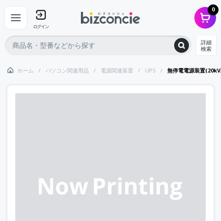
0
ログイン
詳細
検索
ホーム
パソコン関連用品
電源関連装置
UPS
無停電電源装置(20kV