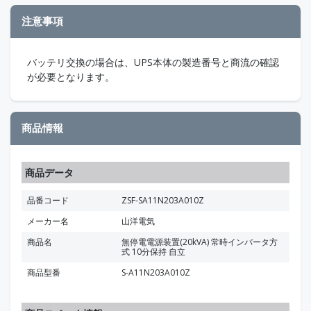
注意事項
バッテリ交換の場合は、UPS本体の製造番号と商流の確認
が必要となります。
商品情報
商品データ
品番コード
ZSF-SA11N203A010Z
メーカー名
山洋電気
商品名
無停電電源装置(20kVA) 常時インバータ方
式 10分保持 自立
商品型番
S-A11N203A010Z