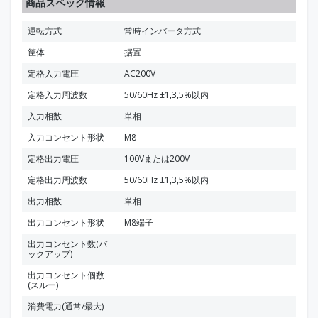
商品スペック情報
運転方式
常時インバータ方式
筐体
据置
定格入力電圧
AC200V
定格入力周波数
50/60Hz ±1,3,5%以内
入力相数
単相
入力コンセント形状
M8
定格出力電圧
100Vまたは200V
定格出力周波数
50/60Hz ±1,3,5%以内
出力相数
単相
出力コンセント形状
M8端子
出力コンセント数(バ
ックアップ)
出力コンセント個数
(スルー)
消費電力(通常/最大)