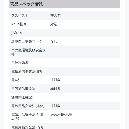
商品スペック情報
アスベスト
非含有
RoHS指令
対応
J-Moss
環境自己主張マーク
なし
その他環境及び安全規
格
電波法備考
電気通信事業法備考
電波法
非対象
電気通信事業法
非対象
法規関連確認日
電気用品安全法(本体)
非対象
電気用品安全法(付属
適合/例外承認
品等)
電気用品安全法(備考)