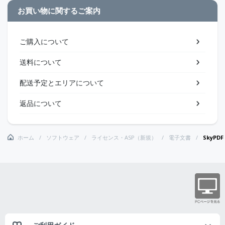
お買い物に関するご案内
ご購入について
送料について
配送予定とエリアについて
返品について
ホーム
ソフトウェア
ライセンス・ASP（新規）
電子文書
SkyPD