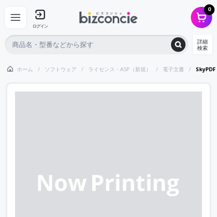
0
ログイン
詳細
検索
ホーム
ソフトウェア
ライセンス・ASP（新規）
電子文書
SkyPD