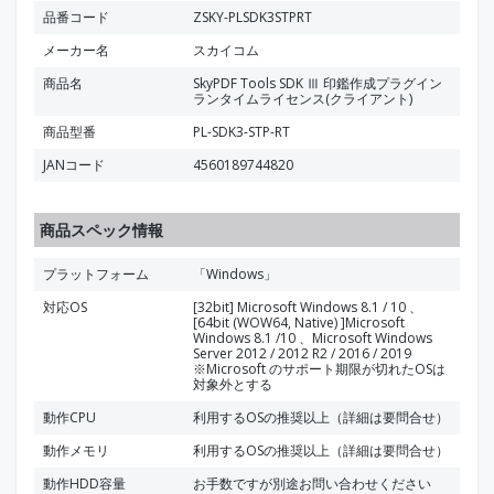
品番コード
ZSKY-PLSDK3STPRT
メーカー名
スカイコム
商品名
SkyPDF Tools SDK Ⅲ 印鑑作成プラグイン
ランタイムライセンス(クライアント)
商品型番
PL-SDK3-STP-RT
JANコード
4560189744820
商品スペック情報
プラットフォーム
「Windows」
対応OS
[32bit] Microsoft Windows 8.1 / 10 、
[64bit (WOW64, Native) ]Microsoft
Windows 8.1 /10 、Microsoft Windows
Server 2012 / 2012 R2 / 2016 / 2019
※Microsoft のサポート期限が切れたOSは
対象外とする
動作CPU
利用するOSの推奨以上（詳細は要問合せ）
動作メモリ
利用するOSの推奨以上（詳細は要問合せ）
動作HDD容量
お手数ですが別途お問い合わせください