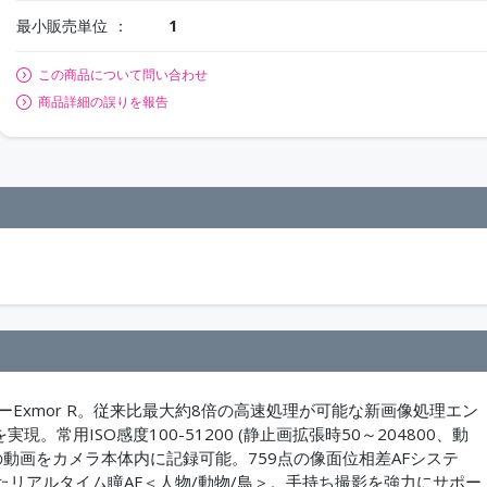
最小販売単位
1
この商品について問い合わせ
商品詳細の誤りを報告
ーExmor R。従来比最大約8倍の高速処理が可能な新画像処理エン
。常用ISO感度100-51200 (静止画拡張時50～204800、動
*3の動画をカメラ本体内に記録可能。759点の像面位相差AFシステ
リアルタイム瞳AF＜人物/動物/鳥＞。手持ち撮影を強力にサポー