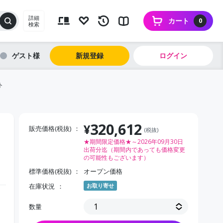
詳細
カート
0
検索
ゲスト
新規登録
ログイン
ト
320,612
¥
販売価格(税抜)
(税抜)
★期間限定価格★～2026年09月30日
出荷分迄（期間内であっても価格変更
の可能性もございます）
標準価格(税抜)
オープン価格
在庫状況
お取り寄せ
数量