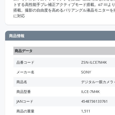
トする高性能手ブレ補正アクティブモード搭載。α7 IIIよ
搭載。撮影の自由度を高めるバリアングル液晶モニターを搭載。
に対応
商品情報
商品データ
品番コード
ZSN-ILCE7M4K
メーカー名
SONY
商品名
デジタル一眼カメラ α
商品型番
ILCE-7M4K
JANコード
4548736133761
商品の重量
1,511