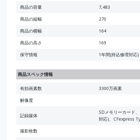
商品の容量
7,483
商品の縦幅
270
商品の横幅
164
商品の高さ
169
保守情報
1年間(持込修理対応)
商品スペック情報
有効画素数
3300万画素
解像度
SDメモリーカード、SDH
記録媒体
対応)、CFexpress 
撮影枚数