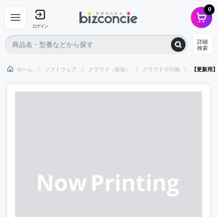
0
ログイン
詳細
検索
ホーム
ソフトウェア
クラウド（新規）
クラウドその他
【更新用】【