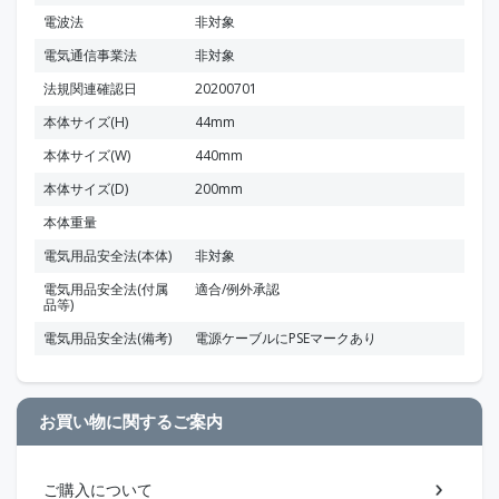
電波法
非対象
電気通信事業法
非対象
法規関連確認日
20200701
本体サイズ(H)
44mm
本体サイズ(W)
440mm
本体サイズ(D)
200mm
本体重量
電気用品安全法(本体)
非対象
電気用品安全法(付属
適合/例外承認
品等)
電気用品安全法(備考)
電源ケーブルにPSEマークあり
お買い物に関するご案内
ご購入について