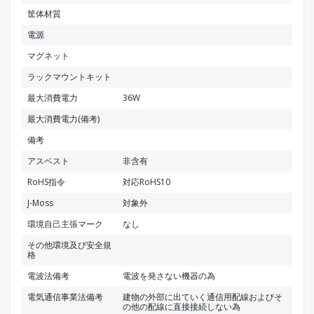
筐体材質
電源
マグネット
ラックマウントキット
最大消費電力
36W
最大消費電力(備考)
備考
アスベスト
非含有
RoHS指令
対応RoHS10
J-Moss
対象外
環境自己主張マーク
なし
その他環境及び安全規
格
電波法備考
電波を発さない機器の為
電気通信事業法備考
建物の外部に出ていく通信用配線およびそ
の他の配線に直接接続しない為