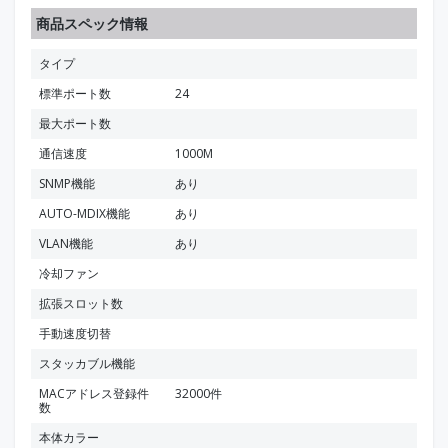
商品スペック情報
タイプ
標準ポート数
24
最大ポート数
通信速度
1000M
SNMP機能
あり
AUTO-MDIX機能
あり
VLAN機能
あり
冷却ファン
拡張スロット数
手動速度切替
スタッカブル機能
MACアドレス登録件
32000件
数
本体カラー