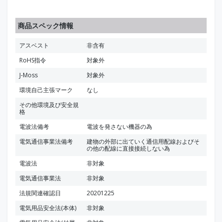
商品スペック情報
アスベスト
非含有
RoHS指令
対象外
J-Moss
対象外
環境自己主張マーク
なし
その他環境及び安全規
格
電波法備考
電波を発さない機器の為
電気通信事業法備考
建物の外部に出ていく通信用配線およびそ
の他の配線に直接接続しない為
電波法
非対象
電気通信事業法
非対象
法規関連確認日
20201225
電気用品安全法(本体)
非対象