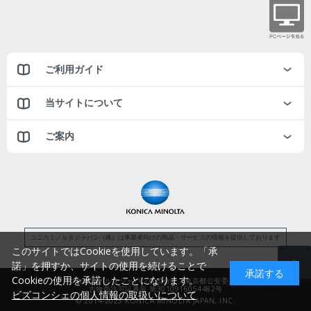
ご利用ガイド
当サイトについて
ご案内
コニカミノルタジャパン（株）は事業者向けの商品・サービスの情報を提供しております
このサイトではCookieを使用しています。「承
諾」を押すか、サイトの使用を続けることで
承諾する
Cookieの使用を承諾したことになります。
コニカミノルタジャパン株式会社／東京都公安委員会
古物商許可証番号 第3010916054482号
ビズコンシェの個人情報の取扱いについて
© 2014-2025 KONICA MINOLTA JAPAN, INC.